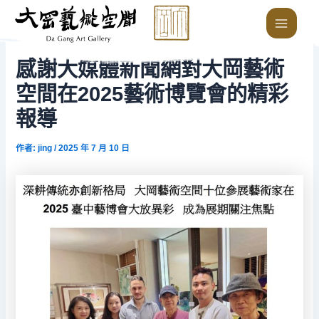
跳
Post
Main
至
navigation
Menu
主
要
感謝大媒體新聞網對大岡藝術
內
空間在2025藝術博覽會的精彩
容
報導
作者:
jing
/
2025 年 7 月 10 日