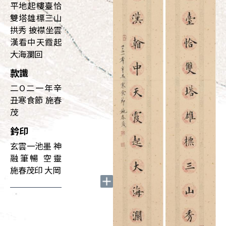
平地起樓臺恰
雙塔雄標三山
拱秀 披襟坐雲
漢看中天霞起
大海瀾回
款識
二O二一年辛
丑寒食節 施春
茂
鈐印
玄雲一池墨 神
融筆暢 空靈
施春茂印 大岡