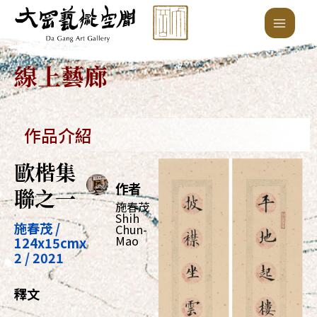
跳
Main
至
Menu
主
要
線上藝廊
內
容
作品介紹
歐楷集
作者
聯之一
施春茂
Shih
施春茂 /
Chun-
Mao
124x15cmx
2 / 2021
釋文