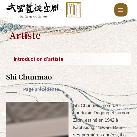
Aller
Main
au
Menu
contenu
Artiste
Introduction d'artiste
Shi Chunmao
Page précédente
Shi Chunmao, nom de
courtoisie Dagang et surnom
Zixin, est né en 1942 à
Kaohsiung, Taiwan. Dans
ses premières années, il a