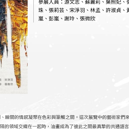
參展人員：游文志、蘇麗莉、葉照妃、
珠、張莉芸、宋淨羽、林孟、許淑貞、
嵐、彭嵐、謝玲、張微欣
、瞬間的情感凝聚在色彩與筆觸之間。這次展覽中的藝術家們來
隔的領域交織在一起時，油畫成為了彼此之間最真摯的共通語言