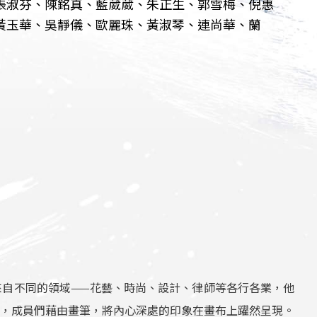
張淑芬、陳銘真、藍葳葳、朱正生、郭雪梅、倪惠
黃玉華、吳靜儀、歐麗珠、黃淑琴、連尚華、蘭
自不同的領域——花藝、時尚、設計、律師等各行各業，他
，成員們藉由畫筆，將內心深處的印象在畫布上躍然呈現。