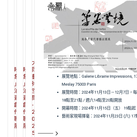
「
「
大
映
映
岡
象
象
藝
展覽地點：Galerie Librairie Impressions, 17
」
」
術
Meslay 75003 Paris
油
油
空
展覽時間：2024年11月13日－12月7日，
畫
畫
間
18點至21點 / 週六14點至20點開放
創
創
-
開幕時間：2024年11月15日（五） 19點起
作
作
2
藝術家現場揮毫：2024年11月23日 (六) 17
聯
聯
0
展
展
2
5
「
「