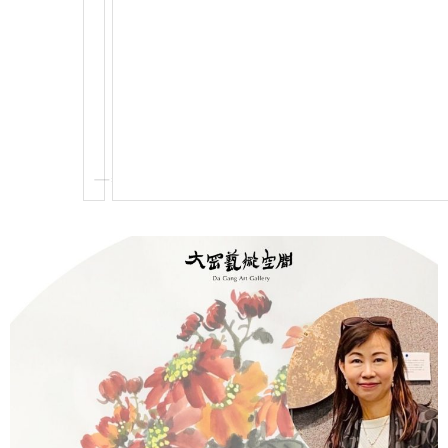
藝
術
世
界
。