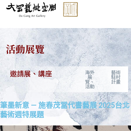
跳
至
主
要
內
容
活動展覽
邀請展、講座
海外
藝術
展
駐村
覽、
計畫
活動
筆墨新意 — 施春茂當代書藝展 2025台北
藝術週特展題