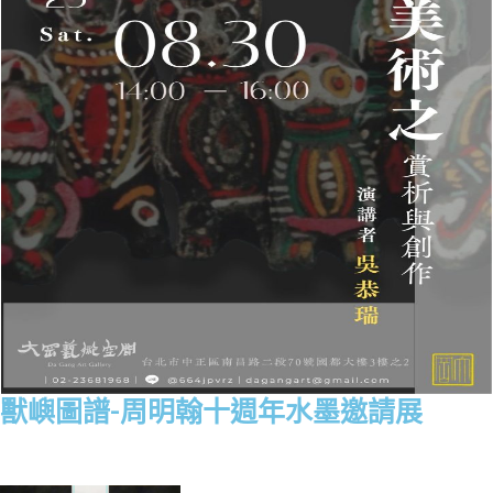
獸嶼圖譜-周明翰十週年水墨邀請展